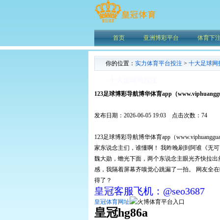
首页
亚洲博彩平台
体育下
博彩平台
线上体育博彩
你的位置：
实力体育平台投注
>
十大足球网
十大足球网投注
123足球博彩导航博华体育app（www.viphuangguant
发布日期：2026-06-05 19:03 点击次数：74
123足球博彩导航博华体育app（www.viphuangguantiy
家东说念主们，谁懂啊！ 我昨晚刷到阿谁《无
魏大勋，蟾光下面，两个东说念主眼光齐快拉出
感，我隔着屏幕齐嗅觉心跳漏了一拍。 网友全在
得了？
皇冠客服飞机：@seo3687
皇冠体育网址
皇冠hg86a