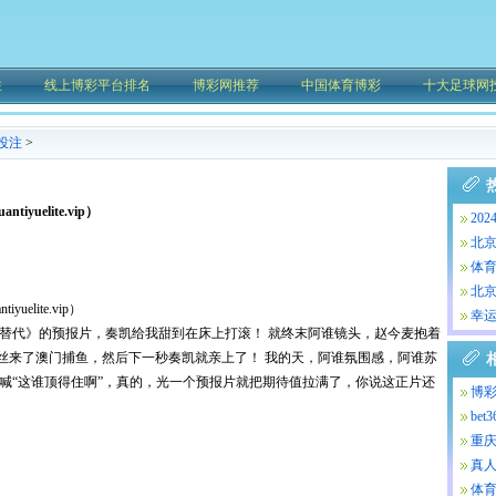
注
线上博彩平台排名
博彩网推荐
中国体育博彩
十大足球网
投注
>
iyuelite.vip）
20
161
北
访
体育
来了
北
uelite.vip）
近1
幸
可替代》的预报片，奏凯给我甜到在床上打滚！ 就终末阿谁镜头，赵今麦抱着
（ww
丝来了澳门捕鱼，然后下一秒奏凯就亲上了！ 我的天，阿谁氛围感，阿谁苏
喊“这谁顶得住啊”，真的，光一个预报片就把期待值拉满了，你说这正片还
博
洲
be
久好
重庆
意思
真人
谈主
体