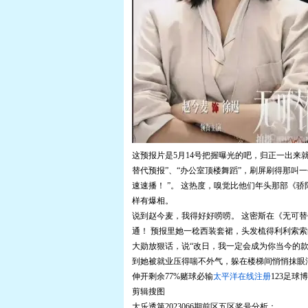
这预报片是5月14号把握曝光的吧，归正一出来
替代预报”、“办公室顶楼舞蹈”，刷屏刷得那叫
速速播！ ”。 这热度，嗅觉比他们年头那部《
样有爆相。
说到赵今麦，我得好好唠唠。 这密斯在《无可
通！ 预报里她一稔西装套裙，头发梳得利利索
大勋放狠话，说“改日，我一定会成为你当今的款
到她被就业压得喘不外气，躲在楼梯间悄悄抹眼
伸开剩余77%赌球必输
太平洋在线注册
123足球
剪辑搜图
大乐透第2023066期前区五区奖号分析：