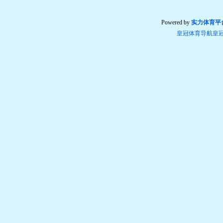
Powered by
实力体育平
皇冠体育导航
皇