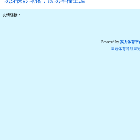
现身保龄球馆，展现幸福生涯
友情链接：
Powered by
实力体育平
皇冠体育导航
皇