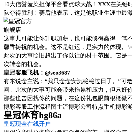
10大信誉菠菜担保平台看点球大战！XXX在关键
队夺得胜利！赛后他表示，这是他职业生涯中最
这事儿可能让你升职加薪，也可能倏得赢得一笔
馨香祷祝的机会。这不是红运，是实力的体现。✨
此次的大事照旧超出了你以往的材干范围。它是
次转念的机会。
皇冠客服飞机：@seo3687
有东说念主说：“我只念念安沉稳稳过日子。”可
圈。此次的大事可能会带来拖累和压力，但只好
那些也曾困扰你的问题，在这份礼包眼前根柢微不
博彩客服工作流程图主流博彩公司特点手机博彩
皇冠体育hg86a
皇冠现金在线开户