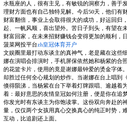
水瓶座的人，很有主见，有敏锐的洞察力，善于
理财方面也有自己独特见解。今后50天，他们有
财富翻倍，事业上会取得很大的成功，好运回归
起、一帆风顺，喜出望外。苦日子到头，有望在
财富回家，在未来招财赚钱会变得更加的顺利，
菠菜网投平台
zh皇冠体育开户
文娱圈里最打动东谈主的真神气，老是藏在这些
娜在演唱会排演时，手机屏保依然她和杨紫的合
的花篮卡片，使用的竟是谢娜最钟爱的烫金字体
却胜过任何全心规划的炒作。当谢娜在台上唱到
倏得陨涕，当杨紫在台下举着灯牌跟唱、逾越着
着：最好意思的友情皇冠如何注册，便是你在追
你发光时有东谈主为你饱读掌。这份双向奔赴的
量，仅仅两个女孩用真心交换真心的纯正时势，
互动，比追剧还上面。