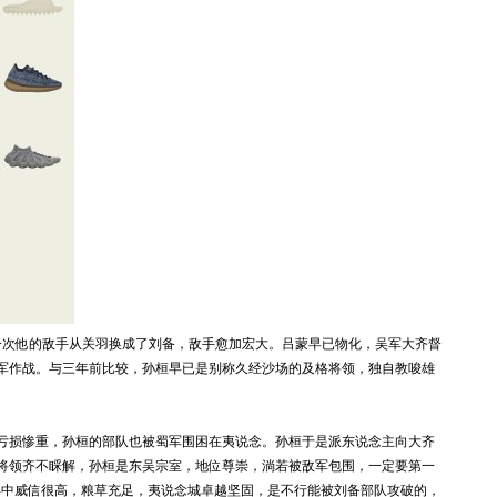
这一次他的敌手从关羽换成了刘备，敌手愈加宏大。吕蒙早已物化，吴军大齐督
军作战。与三年前比较，孙桓早已是别称久经沙场的及格将领，独自教唆雄
亏损惨重，孙桓的部队也被蜀军围困在夷说念。孙桓于是派东说念主向大齐
将领齐不睬解，孙桓是东吴宗室，地位尊崇，淌若被敌军包围，一定要第一
兵中威信很高，粮草充足，夷说念城卓越坚固，是不行能被刘备部队攻破的，