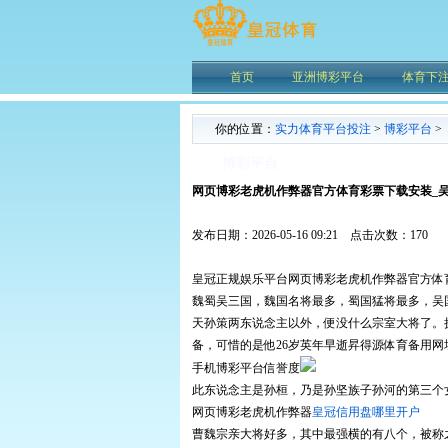
首页
亚洲博彩平台
体育下
博彩平台
线上体育博彩
你的位置：
实力体育平台投注
>
博彩平台
>
博彩平台
网页博彩老虎机作弊器官方体育彩票下载安装_吴
发布日期：2026-05-16 09:21 点击次数：170
皇冠正规娱乐平台网页博彩老虎机作弊器官方体
魏蜀吴三国，魏国名将最多，蜀国猛将最多，吴
天孙策两东说念主以外，便没什么宗室大将了。执
备，可惜的是他26岁英年早逝昇得源体育备用网
手机博彩平台信誉度
此东说念主是孙桓，乃是孙坚族子孙河的第三个
网页博彩老虎机作弊器
皇冠信用盘哪里开户
曹魏宗亲大将好多，其中最强横的有八个，被称