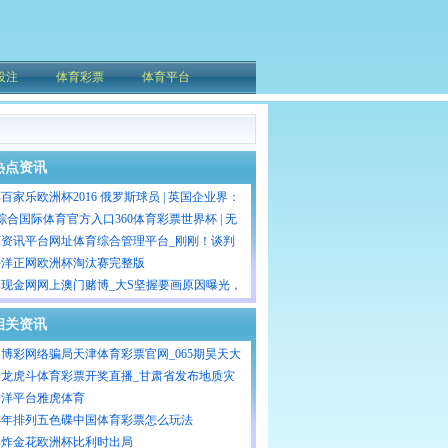
投注
体育彩票
体育平台
热点资讯
百家乐欧洲杯2016 俄罗斯球员 | 英国企业界：
英关连互利共赢&
b综合国际体育官方入口360体育彩票世界杯 | 无
灯下㉙丨手术切除仅仅第一
育资讯平台网址体育综合管理平台_刚刚！谈判
了！热狗被盛名漫画家开火！新歌不会
平洋正网欧洲杯淘汰赛完整版
w.bettingking888.com）
博现金网网上澳门赌博_大S坚握要画原因曝光，
幅市值超6千万，难怪派出老母亲也
相关资讯
博彩网络骗局天津体育彩票官网_065期昊天大
透预测奖号：奇偶比分析
云龙虎斗体育彩票开奖直播_甘肃省发布地质灾
面风险预警&#32;5市
平洋平台雅虎体育
（www.prestigesportshq.com）
24年排列五色碟中国体育彩票怎么玩法
w.pijcu.com）
博炸金花欧洲杯比利时出局