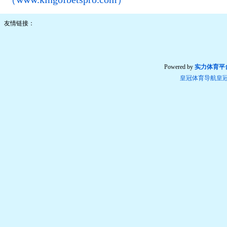
友情链接：
Powered by
实力体育平
皇冠体育导航
皇