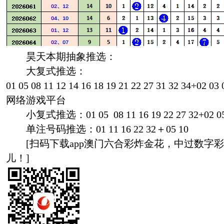
昊天本期抽象推选：
大复式推选：
01 05 08 11 12 14 16 18 19 21 22 27 31 32 34+02 03 
网络游戏平台
小复式推选：01 05 08 11 16 19 22 27 32+02 05
单注号码推选：01 11 16 22 32＋05 10
[扫码下载app澳门六合彩炸金花，中过数字彩
儿！]