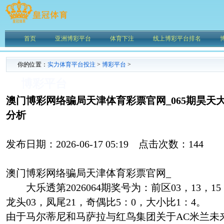
首页
亚洲博彩平台
体育下注
线上博彩平台排名
博彩平台
线上体育博彩
你的位置：
实力体育平台投注
>
博彩平台
>
博彩平台
澳门博彩网络骗局天津体育彩票官网_065期昊天
分析
发布日期：2026-06-17 05:19 点击次数：144
澳门博彩网络骗局天津体育彩票官网_
大乐透第2026064期奖号为：前区03，13，15，
龙头03，凤尾21，奇偶比5：0，大小比1：4。
由于马尔蒂尼和马萨拉与红鸟集团关于AC米兰未