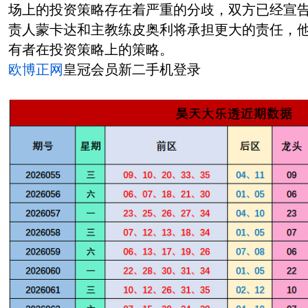
场上的投资策略存在着严重的分歧，双方已经宣
责人蒙卡达和主教练皮奥利将承担更大的责任，
有者在投资策略上的策略。
欧博正网
皇冠会员新二手机登录