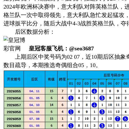
2024年欧洲杯决赛中，意大利队对阵英格兰队，
格兰队一次中取得领先，意大利队急忙发起猛攻
进球扳平比分，随后大战中4-3战胜英格兰队，夺
后区数据分析：
皇冠客服飞机：@seo3687
上期后区中奖号码为02 07，近10期后区抽象奇
数目疏导，本期推选奇偶组合05，10。