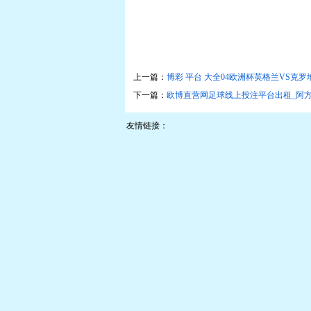
上一篇：
博彩 平台 大全04欧洲杯英格兰VS克
下一篇：
欧博直营网足球线上投注平台出租_阿
友情链接：