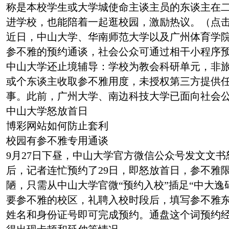
称是本校学生或大学城使命主谈主员的东谈主在
进学校，也能陪着一起逛校园，激励热议。（点
近日，中山大学、华南师范大学以及广州体育学
参不雅的预约通谈，社会公众可通过相干小程序
中山大学还止境辅导：学校为教会科研单元，非
或个东谈主收取参不雅用度，未授权第三方提供
事。此前，广州大学、南边科技大学已面向社会
中山大学怒放首日
博彩网站如何防止套利
校园有参不雅专用通谈
9月27日下昼，中山大学官方微信公众号发文文
后，记者连忙预约了29日，即怒放首日，参不雅
陋，只需从中山大学官微“预约入校”插足“中大逸
要参不雅的校区，礼聘入校时段后，填写参不雅
姓名和身份证号即可完成预约。通盘这个词预约