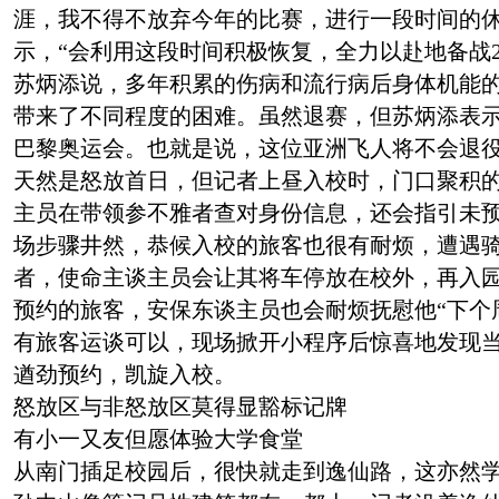
涯，我不得不放弃今年的比赛，进行一段时间的休
示，“会利用这段时间积极恢复，全力以赴地备战20
苏炳添说，多年积累的伤病和流行病后身体机能
带来了不同程度的困难。虽然退赛，但苏炳添表示会
巴黎奥运会。也就是说，这位亚洲飞人将不会退
天然是怒放首日，但记者上昼入校时，门口聚积
主员在带领参不雅者查对身份信息，还会指引未
场步骤井然，恭候入校的旅客也很有耐烦，遭遇
者，使命主谈主员会让其将车停放在校外，再入
预约的旅客，安保东谈主员也会耐烦抚慰他“下个
有旅客运谈可以，现场掀开小程序后惊喜地发现
遒劲预约，凯旋入校。
怒放区与非怒放区莫得显豁标记牌
有小一又友但愿体验大学食堂
从南门插足校园后，很快就走到逸仙路，这亦然