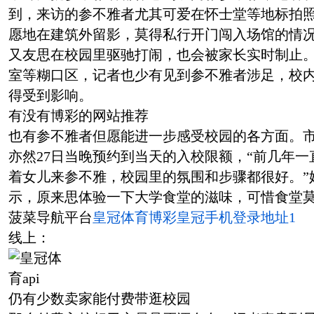
到，来访的参不雅者尤其可爱在怀士堂等地标拍
愿地在建筑外留影，莫得私行开门闯入场馆的情
又友思在校园里驱驰打闹，也会被家长实时制止
室等糊口区，记者也少有见到参不雅者涉足，校
得受到影响。
有没有博彩的网站推荐
也有参不雅者但愿能进一步感受校园的各方面。
亦然27日当晚预约到当天的入校限额，“前几年
着女儿来参不雅，校园里的氛围和步骤都很好。”
示，原来思体验一下大学食堂的滋味，可惜食堂
菠菜导航平台
皇冠体育博彩
皇冠手机登录地址1
线上：
仍有少数卖家能付费带逛校园