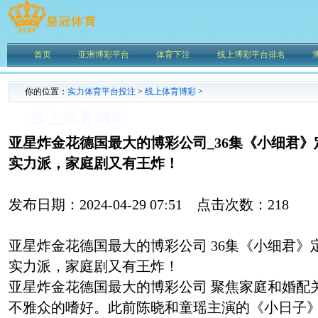
首页
亚洲博彩平台
体育下注
线上博彩平台排名
博彩平台
线上体育博彩
你的位置：
实力体育平台投注
>
线上体育博彩
>
线上体育博彩
亚星炸金花德国最大的博彩公司_36集《小细君
实力派，家庭剧又有王炸！
发布日期：2024-04-29 07:51 点击次数：218
亚星炸金花德国最大的博彩公司 36集《小细君
实力派，家庭剧又有王炸！
亚星炸金花德国最大的博彩公司 聚焦家庭和婚配
不雅众的嗜好。此前陈晓和童瑶主演的《小日子