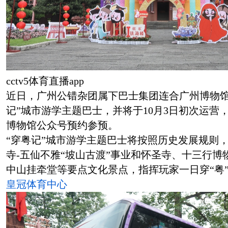
cctv5体育直播app
近日，广州公错杂团属下巴士集团连合广州博物馆
记”城市游学主题巴士，并将于10月3日初次运营
博物馆公众号预约参预。
“穿粤记”城市游学主题巴士将按照历史发展规则
寺-五仙不雅“坡山古渡”事业和怀圣寺、十三行博
中山挂牵堂等要点文化景点，指挥玩家一日穿“粤
皇冠体育中心