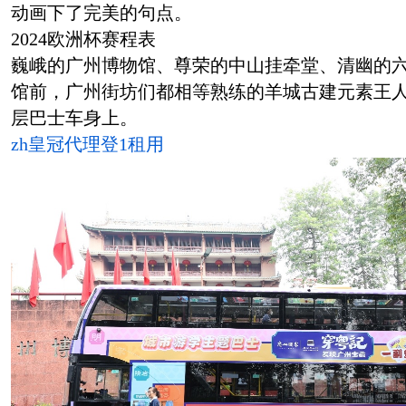
动画下了完美的句点。
2024欧洲杯赛程表
巍峨的广州博物馆、尊荣的中山挂牵堂、清幽的
馆前，广州街坊们都相等熟练的羊城古建元素王
层巴士车身上。
zh皇冠代理登1租用