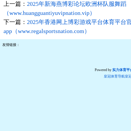
上一篇：
2025年新海燕博彩论坛欧洲杯队服舞蹈
（www.huangguantiyuvipnation.vip）
下一篇：
2025年香港网上博彩游戏平台体育平台
app（www.regalsportsnation.com）
友情链接：
Powered by
实力体育平
皇冠体育导航
皇