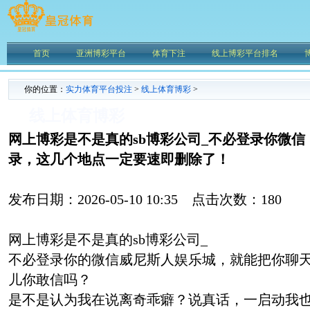
首页
亚洲博彩平台
体育下注
线上博彩平台排名
博彩平台
线上体育博彩
你的位置：
实力体育平台投注
>
线上体育博彩
>
线上体育博彩
网上博彩是不是真的sb博彩公司_不必登录你微
录，这几个地点一定要速即删除了！
发布日期：2026-05-10 10:35 点击次数：180
网上博彩是不是真的sb博彩公司_
不必登录你的微信威尼斯人娱乐城，就能把你聊
儿你敢信吗？
是不是认为我在说离奇乖癖？说真话，一启动我