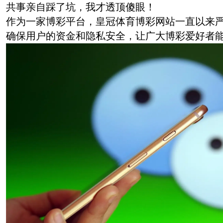
共事亲自踩了坑，我才透顶傻眼！
作为一家博彩平台，皇冠体育博彩网站一直以来
确保用户的资金和隐私安全，让广大博彩爱好者