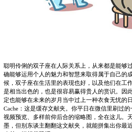
聪明伶俐的双子座在人际关系上，从来都是能够
确能够运用个人的魅力和智慧来取得属于自己的
候，双子座在生活里的表现也好，以及他们在工
是相当出色的，也是很容易赢得贵人的赏识。因
定也能够在未来的岁月当中过上一种衣食无忧的
Cache：这是缓存文献夹。你平日在微信里刷过
视频预览、多样前仰后合的缩略图，全在这儿。
墨，但别东谈主翻翻这文献夹，就能拼集出你最