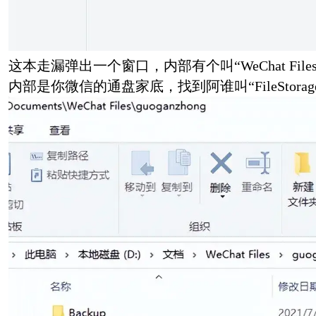
这本走漏弹出一个窗口，内部有个叫“WeChat Fi
内部是你微信的通盘家底，找到阿谁叫“FileStor